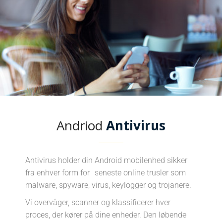
Andriod
Antivirus
Antivirus holder din Android mobilenhed sikker
fra enhver form for seneste online trusler som
malware, spyware, virus, keylogger og trojanere.
Vi overvåger, scanner og klassificerer hver
proces, der kører på dine enheder. Den løbende