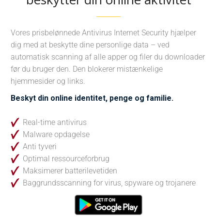
Vores prisbelønnede Antivirus Internet Security hjælper
dig med at beskytte dine personlige data – ved
automatisk scanning af alle apper og filer du downloader
før du bruger den. Den blokerer mistænkelige
hjemmesider og links.
Beskyt din online identitet, penge og familie.
Real-time antivirus
Malware opdagelse
Anti tyveri
Optimal ressourceforbrug
Maksimerer batterilevetiden
Baggrundsscanning for virus, spyware og trojanere