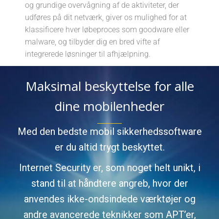
og grundige overvågning af de aktiviteter, der
udføres på dit netværk, giver os mulighed for at
klassificere hver løbeproces som goodware eller
malware, og tilbyder dig en bred vifte af
integrerede løsninger til afhjælpning.
Maksimal beskyttelse for alle
dine mobilenheder
Med den bedste mobil sikkerhedssoftware
er du altid trygt beskyttet.
Internet Security er, som noget helt unikt, i
stand til at håndtere angreb, hvor der
anvendes ikke-ondsindede værktøjer og
andre avancerede teknikker som APT’er,