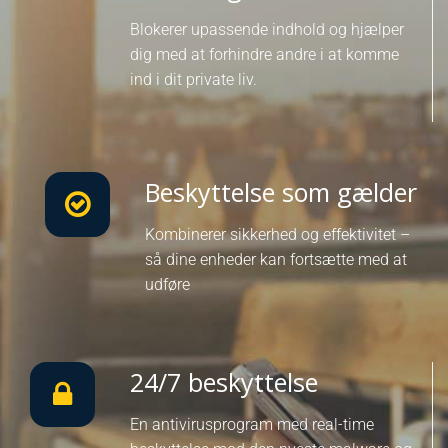
Blokerer upassende indhold og hjælper
dig med at forhindre andre i at komme
ind i dit private liv.
Beskyttelse som gælder
Kombinerer sikkerhed og effektivitet –
så dine enheder kan fortsætte med at
udføre
24/7 beskyttelse
En antivirusprogram med real-time