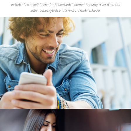
Indkøb af en enkelt licens for SikkerMobil Internet Security giver dig ret til
antivirusbeskyttelse til 3 Android mobilenheder.